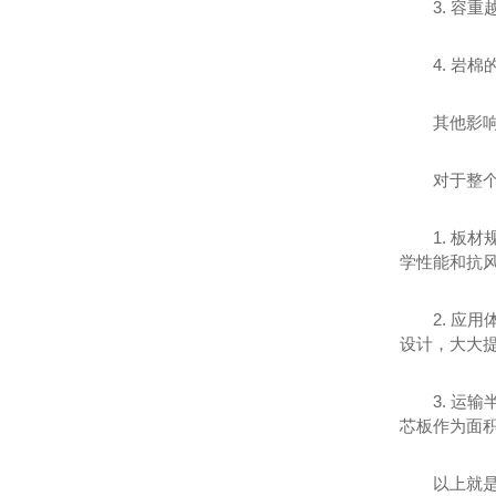
3. 容
4. 岩
其他影
对于整
1. 
学性能和抗
2. 
设计，大大
3. 
芯板作为面
以上就