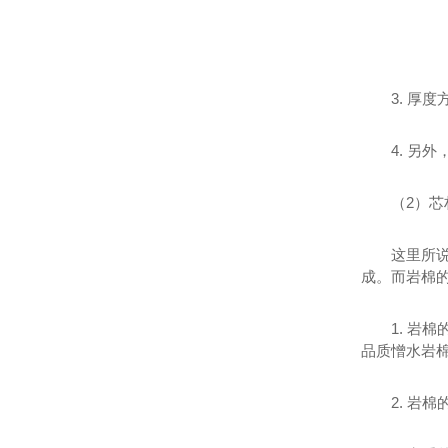
3. 厚
4. 
（2）芯
这里所
成。而岩棉
1. 
品质憎水岩
2. 岩