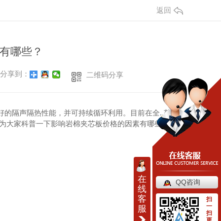
返回
有哪些？
分享到：
二维码分享
好的隔声隔热性能，并可持续循环利用。目前在全..范
来为大家科普一下影响岩棉夹芯板价格的因素有哪些。
在
QQ咨询
线
客
扫
一
服
扫
更