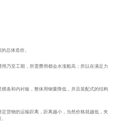
程的总体造价。
料费用乃至工期，所需费用都会水涨船高；所以在满足力
横竖檩条和内衬板，整体用钢量降低，并且装配式的结构
种特定货物的运输距离，距离越小，当然价格就越低，夹
济。