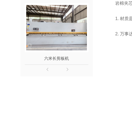
岩棉夹
1. 材
2. 万
六米长剪板机
六米*300吨