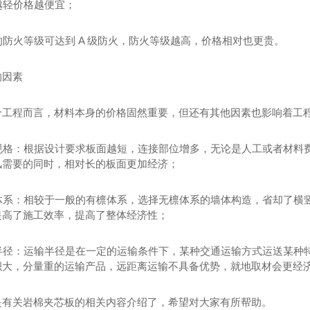
重越轻价格越便宜；
棉的防火等级可达到 A 级防火，防火等级越高，价格相对也更贵。
响因素
个工程而言，材料本身的价格固然重要，但还有其他因素也影响着工
板材规格：根据设计要求板面越短，连接部位增多，无论是人工或者材
风需要的同时，相对长的板面更加经济；
应用体系：相较于一般的有檩体系，选择无檩体系的墙体构造，省却了
提高了施工效率，提高了整体经济性；
运输半径：运输半径是在一定的运输条件下，某种交通运输方式运送某
积大，分量重的运输产品，远距离运输不具备优势，就地取材会更经
是有关岩棉夹芯板的相关内容介绍了，希望对大家有所帮助。