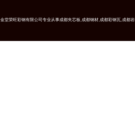
金堂荣旺彩钢有限公司专业从事成都夹芯板,成都钢材,成都彩钢瓦,成都岩