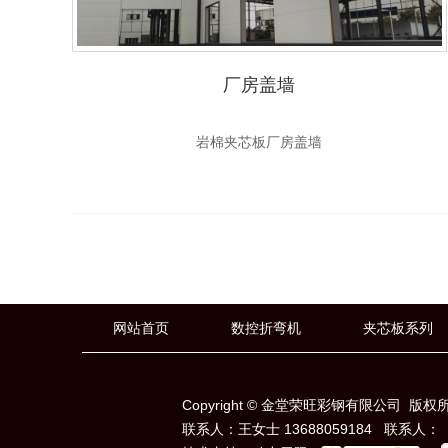
厂房盖墙
岩棉夹芯板厂房盖墙
网站首页
数控折弯机
夹芯板系列
Copyright © 金堂荣旺彩钢有限公司 版权
联系人：王女士 13688059184 联系