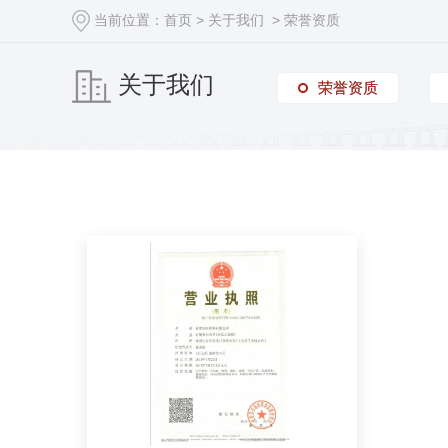
当前位置：
首页
>
关于我们
>
荣誉资质
关于我们
荣誉资质
荣誉资质