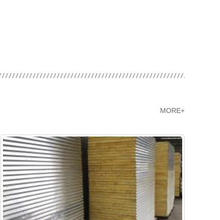
MORE+