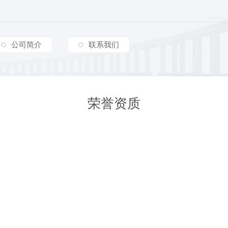
公司简介
联系我们
荣誉资质