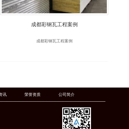
成都彩钢瓦工程案例
成都彩钢瓦工程案例
资讯
荣誉资质
公司简介