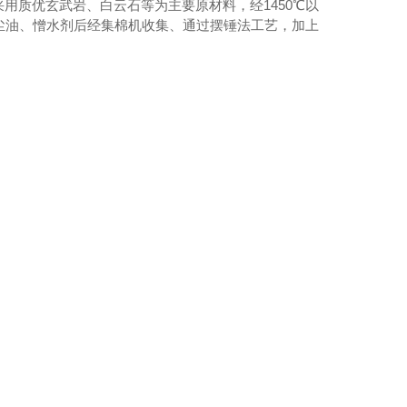
用质优玄武岩、白云石等为主要原材料，经1450℃以
防尘油、憎水剂后经集棉机收集、通过摆锤法工艺，加上
岩棉板