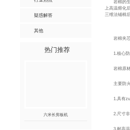
岩棉的
上高温熔化后
三维法铺棉
疑惑解答
其他
岩棉夹
热门推荐
1.核心
岩棉原
主要防
1.具有
2.尺
六米长剪板机
六米*300吨
3.耐高