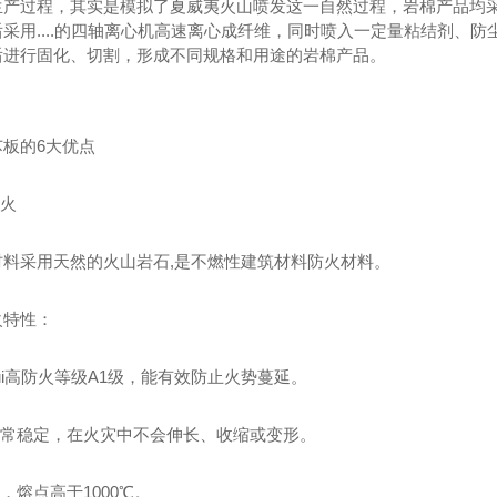
生产过程，其实是模拟了夏威夷火山喷发这一自然过程，岩棉产品均采
采用....的四轴离心机高速离心成纤维，同时喷入一定量粘结剂、
后进行固化、切割，形成不同规格和用途的岩棉产品。
芯板的6大优点
防火
材料采用天然的火山岩石,是不燃性建筑材料防火材料。
火特性：
zui高防火等级A1级，能有效防止火势蔓延。
寸非常稳定，在火灾中不会伸长、收缩或变形。
大型数控折弯机
夹芯板
温，熔点高于1000℃。