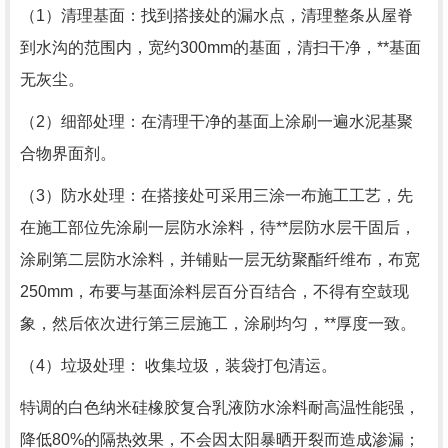
（1）清理基面：找到搭接处的漏水点，清理整条从屋脊
到水沟的范围内，宽约300mm的基面，清扫干净，**基面
无灰尘。
（2）细部处理：在清理干净的基面上涂刷一遍水泥基聚
合物界面剂。
（3）防水处理：在搭接处可采用三涂一布施工工艺，先
在施工部位先涂刷一层防水涂料，待**层防水层干固后，
涂刷第二层防水涂料，并铺贴一层无纺聚酯纤维布，布宽
250mm，布要与基面涂料层百分百结合，不得有空鼓现
象，然后依次进行第三层施工，涂刷均匀，**厚度一致。
（4）垃圾处理： 收集垃圾，装袋打包清运。
特调的白色纳米硅橡胶复合乳液防水涂料耐高温性能强，
降低80%的隔热效果，不会因太阳暴晒开裂而造成渗漏；