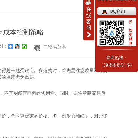
返回
在
QQ咨询
线
客
扫
一
服
扫
与成本控制策略
更
精
彩
到：
二维码分享
咨询热线：
13688059184
变得越来越受欢迎。在选购时，首先需注意质量和品牌
求的厚度尤为重要。
量，不宜图便宜而忽略实用性。同时，要注意商家售后
还价，争取更优惠的价格。多一份耐心和细心，对比多