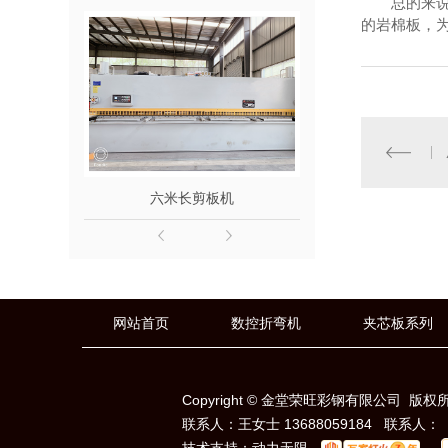
总的来
的岩棉板，
六米长剪板机
六米*300吨
网站首页
数控折弯机
夹芯板系列
Copyright © 金堂荣旺彩钢有限公司 版权
联系人：王女士 13688059184 联系
技术支持：
动力无限