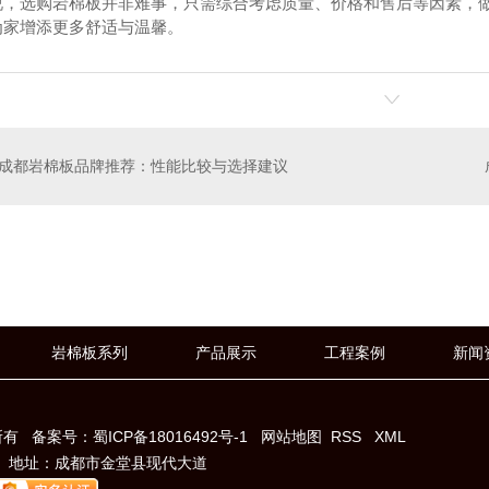
说，选购岩棉板并非难事，只需综合考虑质量、价格和售后等因素，
为家增添更多舒适与温馨。
成都岩棉板品牌推荐：性能比较与选择建议
大型数控折弯机
夹芯板
岩棉板系列
产品展示
工程案例
新闻
所有
备案号：
蜀ICP备18016492号-1
网站地图
RSS
XML
人： 地址：成都市金堂县现代大道